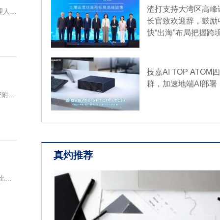
体防御条款并不冲突。当天早些时候，沙特、
渣打支持大湾区高峰
中港石油(00632.HK)发布公告，郑镇升已辞任公司首席财务官、公司秘书、授权代表及法律程序文件代理人，自2026年8月7日生效。
基斯坦三国领导人在沙特麦加签署《麦加共同
长官致欢迎辞，鼓励
议》。协议规定，对三国中任何一国的武装攻
快“出海”布局把握跨
对三国全体的攻击。有舆论认为，土耳其签署该
机遇
反《北大西洋公约》第五条即集体防御条款并
平行联盟结构”。土耳其通信局声明说，上述说法
有根据”，是“显而易见的舆论操控”。声明说，
技嘉AI TOP ATO
与包括北约在内的土耳其现有国际联盟承诺相
群，加速地端AI部署
反，它构成了一种补充性合作机制，有助于维
创胜集团医药-B(06628.HK)发布公告，2026年8月6日，卖方(杭州奕安济世生物药业有限公司，公司全资附属公司)与买方(杭州明德生物医药技术有限公司，为WuXi Biologics的全资附属公
全。土耳其发展区域伙伴关系并非北约成员身
项。土耳其总统埃尔多安在社交媒体上表示，
防务协议》“不针对任何国家，欢迎所有致力于
平、繁荣与稳定的兄弟国家参与”。根据《北大
约》第五条即集体防御条款，“对于一个或数个
武装攻击应视为对缔约国全体的攻击”。
真灼推荐
10:26
自然美(00157.HK)发布公告，截至2026年6月30日止六个月，收入同比减少5.8%至2.49亿港元，毛利同比减少31.4%至1.01亿港元。公司拥有人应占期内亏损为5713.1万港元，上年同期
【检察官撤销“破坏倒影池”指控 特朗普让其再
总统特朗普8月7日要求一名联邦检察官“重新审
决定，即撤销对一名前奥运选手破坏林肯纪念
的指控，特朗普坚持认为倒影池受到蓄意破坏
社交媒体“真实社交”上发帖说，哥伦比亚特区联