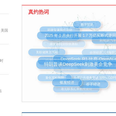
路制造业增长24.2%。三是产能过剩行业企业
上半年，新能源汽车、光伏、锂电池产业相关
真灼热词
7632户、5089户、155户，同比分别增长4.6%、
12.3%。
欧元区增长乏力
数字贸易
，美国
12:13
药捷安康股价异动
退休再就业税收激励
市场监管总局公布数据显示，上半年服务业新
新能源汽
全球经济下行预期增强
395.7万户，与去年同期持平。传统消费承压前
2025 年 1 月央行开展 1.7 万
费增长点活力显现，持续为扩内需促消费注入
汽车股走强
稀土出口
是传统商贸企业稳中有增。上半年，批发零售
美联储降息周期
数字欧元
173.7万户，同比增长2.9%。二是新型消费业
时
发。“银发经济”产业新设相关企业3.1万户，同
美国通
全球公共债务突破 100% GDP预期
16.0%；文化旅游产业新设相关企业147.5万户
DeepSeek-R1 比肩 Open
疗愈经济
快增长势头；“名特优新”个体工商户达到18.4
量化宽松预期
特朗普谈DeepSeek刺激美企竞争
高技术服务业加速壮大。信息传输和软件技术
港元联系汇率制度波动
企业32.2万户，同比增长3.3%；检验检测服务
谷子经济
银发经济
业1.6万户，增长43.9%；科技成果转化服务业
1
45.9万户，增长6.8%。
12:07
8月8日，市场监管总局公布数据显示，新产业