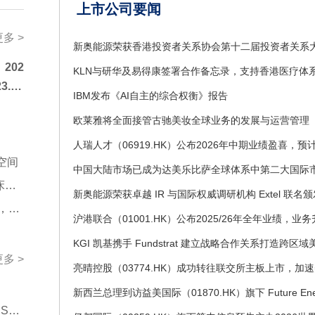
业蓄能成势，服务业新消费与高技术服务业双
上市公司要闻
造业转型加快，产业发展亮点纷呈。新产业新
业持续增动能。上半年，全国新设“8大新兴产业
更多 >
产业”相关企业56.1万户，保持稳定增长态势，
质生产力发展注入源头活水。一是新兴产业加
）202
KLN与研华及易得康签署合作备忘录，支持香港医疗体
为构建产业链供应链韧性重要布局的“8大新兴产
3.
新设相关企业40.0万户，持续发挥创新引领作
IBM发布《AI自主的综合权衡》报告
来产业加快孕育。作为抢占科技制高点前瞻布局
略
来产业”，共新设相关企业20.0万户，展现出巨
欧莱雅将全面接管古驰美妆全球业务的发展与运营管理
潜力和增长动能。三是部分前沿领域呈现爆发
成式人工智能领域新设企业5.5万户，同比增长28
人形机器人领域新设企业11.6万户，增长9.5%
空间
中国大陆市场已成为达美乐比萨全球体系中第二大国际
形成新的经济增长点。
• 亮晴控股（03774.HK）转主板挂牌，拓建“AI技术+临床抗衰+生物科技+商业运营”全业链生态
11:57
• 中国旺旺(00151.HK): 受全脂奶粉等原料成本上涨影响，毛利受压
【美媒：马斯克拒绝让乌克兰用“星链”打击俄境
美国媒体7日披露，美国太空探索技术公司创始
明确拒绝允许乌克兰军方利用SpaceX旗下卫星
更多 >
统“星链”打击俄罗斯境内目标。美国《大西洋》
前国防部长费多罗夫两名“身边人”为消息源报道
夫此前一直在推动利用“星链”打击俄罗斯境内目
试通过私下渠道与马斯克接触，但遭到后者拒绝
• 从合规底线到价值共创：十大关键词透视2026年中国ESG新趋势