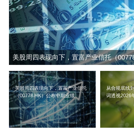
美股周四表现向下，置富产业信托
从合规底线
（00778.HK）公布中期业绩
词透视202