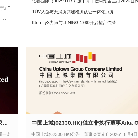
目前，没有作出同意的决定。”报道称，马斯克
行证"
绝乌方用“星链”对俄进行纵深打击，是担心危机
TÜV莱茵与天消所共建检测认证一体化服务
级。2022年乌克兰危机全面升级后，马斯克曾
• 美国可持续基金重返净流入，全球ESG监管与数据整合加速推进
克兰提供数万个“星链”终端。但他后来频频与乌
EternityX力恒与LI-NING 1990开启整合传播
执，敦促后者与俄方达成和平协议。
11:33
【乌称基辅市拉响防空警报 俄称多地有导弹来
兰空军8日在社交媒体称，乌克兰首都基辅，以
州等多地有无人机来袭风险。基辅市军事管理
无人机和弹道导弹威胁，基辅市拉响防空警报
称，基辅一处燃料库起火，但未说明具体原因
方面8日凌晨消息，俄罗斯萨马拉州、萨拉托夫
有导弹来袭风险。今天已有十多个俄罗斯机场
降。
11:28
【哥伦比亚新总统宣布将加强打击毒品犯罪】
任总统德拉埃斯普列亚7日在哥西南部城市卡利
通天酒业(00389.HK)接获一名主要股东认购建议及拒绝建议
统就职仪式上发表演说，宣布政府将很快公布
织名单，加大对毒品犯罪的打击力度。德拉埃
公司一名
中国上城(02330.HK)公告，董事会宣布自2026年8月4