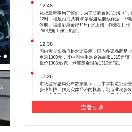
12:48
从福建海事局了解到，为了防御台风“白海豚”，
12时，福建沿海共有40条客渡运航线停运，76
停航。福建沿海全部115个水上施工作业项目停
290艘施工作业船舶。
12:38
国内黄金饰品价格对比显示，国内多家品牌足
重返1300元，其中周生生足金饰品报1315元/
报价1308元/克，老庙黄金报价1310元/克。
12:26
市场监管总局公布数据显示，上半年制造业企
战
步伐加快。作为实体经济的根基，制造业稳步
相关企业不断向价值链上游攀升。一是装备制
迈进。上半年，高端装备制造业新设企业2.8万
查看更多
增长2.5%。其中，智能装备制造业增长6.4%，
装备制造业增长4.4%。二是高技术制造业增势
至6月底，高技术制造业企业总量达33.0万户，
设1.5万户。其中，航天器及运载火箭制造业新
比增长185.7%，光纤、光缆制造业增长129.4