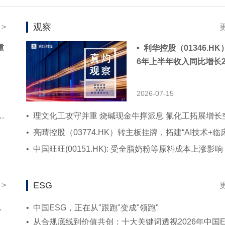
观察
 >
重
• 利华控股（01346.HK
6年上半年收入同比增长2
8% 持续推进科技赋能战
2026-07-15
NIMAX等8股有望纳入恒指，49只标的或进港股通
• 理文化工攻守并重 烧碱现金牛撑派息 氟化工拓展增长
ESG
 >
策略并购持续扩大规模
• 中国ESG，正在从"跟跑"变成"领跑"