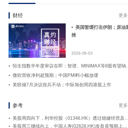
财经
更多
• 美国暂缓打击伊朗；原油
挫
2026-08-03
• 恒生指数半年度审议在即：智谱、MI
• 微软营收净利超预期；中国PMI料小幅放缓
• 美联储7月决议按兵不动；中际旭创周四港股上市
参考
更多
• 美股周四向下，利华控股（01346.HK）透过稳健经营及
• 美股周三继续向上，中国人寿(02628.HK)发盈喜预期上半年净利润介乎1,289至1,371亿元人民币