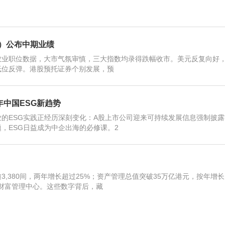
K）公布中期业绩
农业职位数据，大市气氛审慎，三大指数均录得跌幅收市。美元反复向好
价低位反弹。港股预托证券个别发展，预
年中国ESG新趋势
的ESG实践正经历深刻变化：A股上市公司迎来可持续发展信息强制披露
，ESG日益成为中企出海的必修课。2
,380间，两年增长超过25%；资产管理总值突破35万亿港元，按年增长
财富管理中心。这些数字背后，藏