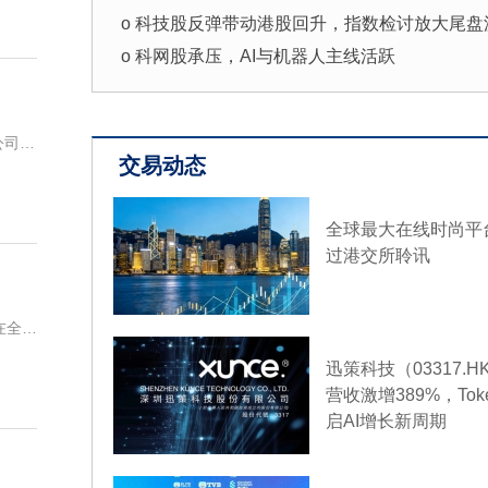
品，并且积极探索在美国以外的海外市场机遇
o 科技股反弹带动港股回升，指数检讨放大尾盘
旧会为现有的中国雪佛兰车主提供完善的售后
o 科网股承压，AI与机器人主线活跃
8月5日，上汽集团与通用汽车签署合资续约协
汽通用合资期限延长20年至2047年。但对于中
销售问题，通用汽车方面并没有正面回应。
宜明昂科-B(01541.HK)发布公告，2026年8月6日，公司、宜明凯尔生物医药技术(上海)有限公司(“目标公司”，公司非全资附属公司)、嘉兴张科领弋生科起航创业投资合伙企业(有限合伙)(“生科起
10:58
交易动态
【朋友圈可AI帮写、点评？腾讯客服：AI相关
放中】8月8日，有消息称微信在灰度测试朋友圈“
写”与“AI点评”两项能力，对此记者咨询腾讯客
全球最大在线时尚平
目前朋友圈的AI相关功能仍在逐步开放中，部
过港交所聆讯
功能可能已在灰度测试阶段，具体支持情况请
微信版本更新情况为准。
郑州银行(06196.HK)发布公告，经国家金融监督管理总局河南监管局和中国人民银行批准，该行于近日在全国银行间债券市场成功发行“郑州银行股份有限公司2026年二级资本债券”。本期债券于2026年8月
10:44
纽约原油暗盘跌破77美元，日内跌超1.7%。
迅策科技（03317.
营收激增389%，To
10:40
启AI增长新周期
【土耳其称沙土巴三国防务协议与北约条款不
其通信局7日发表声明表示，土耳其当天同沙特
巴基斯坦签署的《麦加共同防务协议》与北约