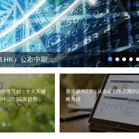
美股周四表现向下，置富产业信托（00778.HK）公布中期业绩
到价值共创：十大关键
香港家办2.0，从金矿到生态圈的
6年中国ESG新趋势
略升级