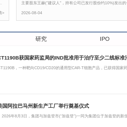
1
主要股东王赫("建议人"，持有公司已发行股份约10%)发出
件，当中载列一项建议，内容有关根据特别授权按每股0.20
情>
2026-08-04
研究
IPO
K)于美国阿拉巴马州新生产工厂举行奠基仪式