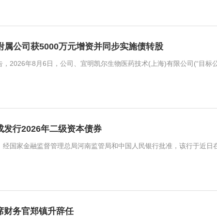
HK)附属公司获5000万元增资并同步实施债转股
)完成发行2026年二级资本债券
)首席财务官郑镇升辞任