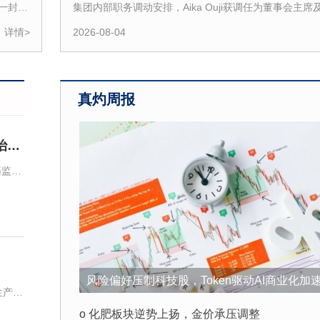
说，新政府将把恢复国家安全和权威作为重点
的一封函
集团内部职务调动安排，Aika Ouji获调任为董事会主席
部队和警察打击所有犯罪团伙，并通过根除非
港元
事，并不再担任独立非执行董事。于Ouji调任後，她不
施打击毒品犯罪。德拉埃斯普列亚表示，新政
详情>
2026-08-04
腐力度，推动经济增长并改善医疗、教育和农
况。哥伦比亚将加强同其他国家在打击跨国有
情报、安全和司法等领域的合作。
真灼周报
11:24
【香港保监局：密切关注内地有关金融产品税
期报道称中国内地税务居民购买香港保险的收
科济药业-B(02171.HK)CT1190B获国家药监局的IND批准用于治疗至少二线标准治疗失败的复发╱难治性大B细胞淋巴瘤(R/R LBCL)患者
税范围。对此，香港保险监管局回应记者称，
局正密切注意内地有关金融产品税务安排的最
科济药业-B(02171.HK)宣布，CT1190B，一种靶向CD19/CD20的通用型CAR-T细胞产品，已获得国家药监局的IND批准，用于治疗至少二线标准治疗失败的复发╱难治性大B细胞淋巴瘤(R/
时会与业界保持紧密沟通。中国居民就境外投
依法申报及缴税的要求一直存在，市场不用过
出揣测。香港保险市场发展成熟，产品设计灵
提供货币选择、环球资产配置、人生规划、财
业服务，相信对内地客户有一定吸引力。（财联
11:03
风险偏好压制科技股，Token驱动AI商业化加
【雪佛兰将停止在中国市场销售？通用汽车仍
敏实集团(00425.HK)发布公告，2026年8月3日，集团与加兹登市(“加兹登”)一同为集团位于加兹登的新生产工厂(“该项目”)举行奠基仪式。该项目将于一幅面积约400英亩的土地上进行开发，该土地
应】近日，有消息称，雪佛兰品牌将停止在中
o 化肥板块逆势上扬，金价承压调整
售。通用汽车方面回应称，会继续在中国生产