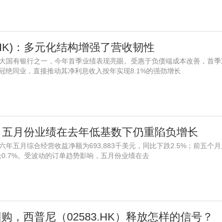
9.HK)：多元化结构增强了营收韧性
)作为四大国有银行之一，今年首季业绩表现亮眼。受惠于负债端成本改善，首季
冠绝同业，直接推动其净利息收入按年实现8.1%的强劲增长
HK)：五月份业绩在去年低基数下仍重陷负增长
二零二六年五月综合经营收益净额为693,883千美元，同比下跌2.5%；前五个
年微跌0.7%。受波动的订单趋势影响，五月份业绩在去
购，西普尼（02583.HK）释放怎样的信号？