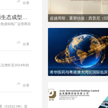
分享
益美国际（01870.HK）斩获广东虚拟电厂运营资质：全链条能源生态成型，估值逻辑迎来重构
十批虚拟电厂运营商目
分享
元增长至2024年的
分享
1810.HK）宣