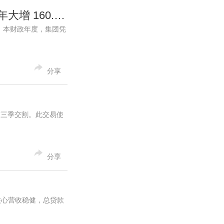
莎莎（00178.HK）公布2025/26年度全年业绩，集团年内盈利按年大增 160.5%
绩。 本财政年度，集团凭
分享
6年第三季交割。此交易使
分享
核心营收稳健，总贷款