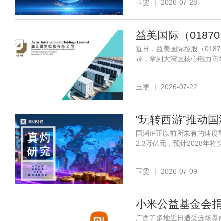
玉雯
2026-07-28
近日，益美国际控股（018
录，拿到大湾区核心电力市
玉雯
2026-07-22
“玩转西游”推动
国潮IP正以前所未有的速度
2.3万亿元，预计2028
玉雯
2026-07-09
小米公益基金会捐
广西等多地近日遭受连场暴雨