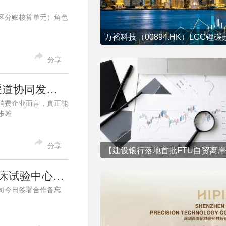
区分账核算单元）角色
分享
超越周期，重塑估值：西普尼（02583.HK）发布盈喜，品牌与渠道协同发力，净利润预增逾70%
消费企业而言，真正能
步摊
分享
希华医药与粤港澳大湾区国际临床试验所、粤港澳大湾区国际临床试验中心签署合作备忘录
公司今日签署合作备忘