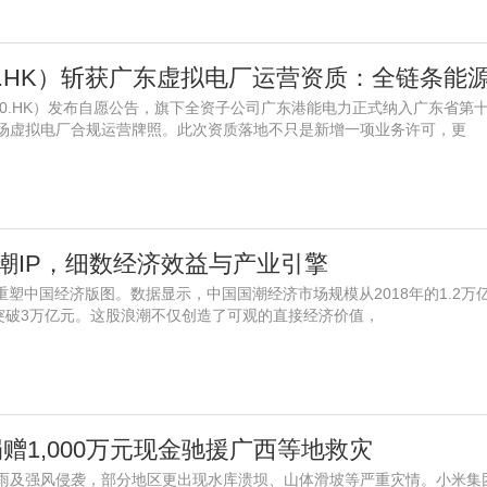
70.HK）发布自愿公告，旗下全资子公司广东港能电力正式纳入广东省第
场虚拟电厂合规运营牌照。此次资质落地不只是新增一项业务许可，更
国潮IP，细数经济效益与产业引擎
重塑中国经济版图。数据显示，中国国潮经济市场规模从2018年的1.2万亿
年将突破3万亿元。这股浪潮不仅创造了可观的直接经济价值，
赠1,000万元现金驰援广西等地救灾
及强风侵袭，部分地区更出现水库溃坝、山体滑坡等严重灾情。小米集团（0