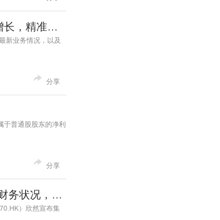
香港中旅（00308.HK）2026年第一季度经调整净利润同比翻倍增长，精准布局新文旅业务构筑增长新动能
”）最新业务情况，以及
分享
，归属于普通股股东的净利
分享
以28.8%溢价达成1.18亿港元可换股债券认购协议 借着更稳健的财务状况，加快数据中心业务发展
70.HK）欣然宣布集