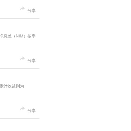
分享
净息差（NIM）按季
分享
月累计收益则为
分享