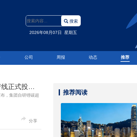
搜索
2026年08月07日 星期五
O
公司
周报
动态
推荐
万裕科技（00894.HK）LCC锂碳超级电容全球首条大容量智能产线正式投产，年产能1.5GWh登全球第一
推荐阅读
）宣布，集团自研锂碳超
分享