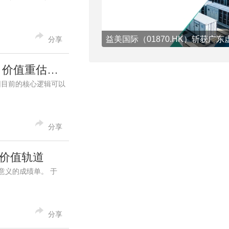
分享
金鼎稳根基，天仁破新局，中亚蓄势能：比优集团（09893.HK）价值重估正当时
集团目前的核心逻辑可以
分享
端价值轨道
复意义的成绩单。 于
分享