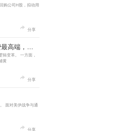
场回购公司H股，拟动用
分享
双券商首次覆盖，西普尼（02583.HK）用科技卡位国潮黄金消费最高端，迈入利润加速兑现新周期
逻辑变革。 一方面，
铺黄
分享
场。 面对美伊战争与通
分享