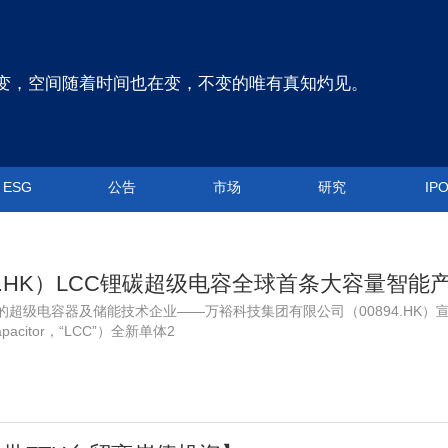
变，空间随着时间也在变，不变的唯有真知灼见。
ESG
公告
市场
研究
IP
领先的超级电容器及储能技术企业——万裕科技集团有限公司（00894.HK
Capacitor，“LCC”）全新单体2