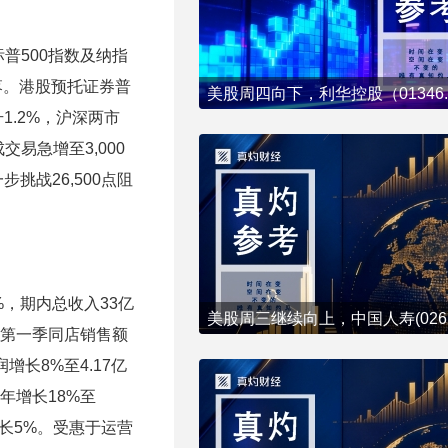
普500指数及纳指
落。港股预托证券普
.2%，沪深两市
易急增至3,000
战26,500点阻
7%，期内总收入33亿
基第一季同店销售额
长8%至4.17亿
年增长18%至
增长5%。受惠于运营