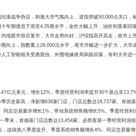
束战争协议，刺激大市气氛向上，道指突破50,000点关口，标
十年期债息下滑至4.35厘水平，金价大幅上升，油价则显著回
内地股市假后复市，大市走势向好，沪综指高开高走，收市上升1
向上，指数重上26,000点水平，尾市升幅进一步扩大，大市成交
人工智能相关受惠股份。外围地缘政局风险回落，有利大市进一步挑
润4.47亿元美元，增长12%，季度经营利润率提升30个基点至13.
季历史新高，净新增636家门店，门店总数达18,737家。肯德
同店交易量亦增长1%，带动系统销售额增长5%。季度经营利润增
一季末，肯德基门店总数达13,454家。必胜客第一季经营利润按
个基点，连续第八季度提升。季度系统销售额增长4%。同店交易量