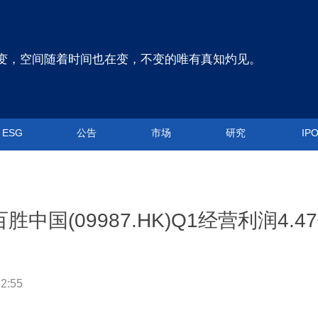
变，空间随着时间也在变，不变的唯有真知灼见。
ESG
公告
市场
研究
IP
国(09987.HK)Q1经营利润4.4
2:55