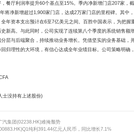
，餐厅利润率提升60个基点至15%。季内净新增门店207家，
26年将净新增超过1,900家门店，达成2万家门店的里程碑。其
%。全年资本支出预计在6至7亿美元之间。百胜中国表示，为把握
历史新高。与此同时，公司实现了连续第八个季度的系统销售额
端分层与后端聚合，持续推动业务增长。凭借坚实的业务基础，
步回归理性的大环境，有信心达成全年业绩目标。公司策略明确
FA
人士没持有上述股份)
集团(02238.HK)难掩颓势
83.HK)Q1纯利391.44亿元人民币，同比增长7.1%