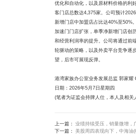
优化和自动化，以及原材料价格的利好
客门店总数达4,375家。公司预计20
新增门店中加盟店占比达40%至50
加速门门店扩张，单季净新增门店创
和经营利润率的提升。公司将通过前
轮驱动的策略，以及外卖平台竞争逐
望，后市可展现反弹。
港湾家族办公室业务发展总监 郭家耀 C
日期：2026年5月7日星期四
(笔者为证监会持牌人仕，本人及相关
上一篇：
业绩持续受压，销量微增，广汽
下一篇：
美股周四表现向下，中海油(008