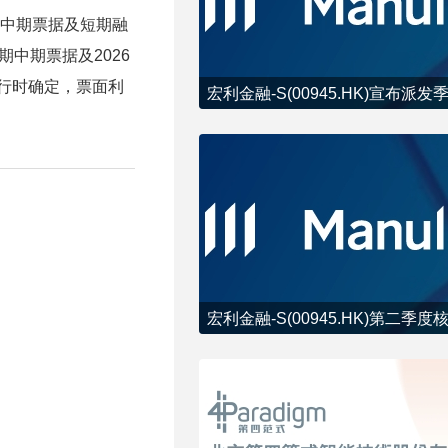
行中期票据及短期融
期中期票据及2026
发行时确定，票面利