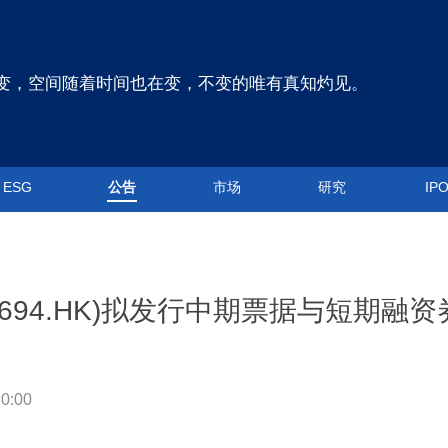
变，空间随着时间也在变，不变的唯有真知灼见。
ESG
公告
市场
研究
IP
694.HK)拟发行中期票据与短期融
0:00