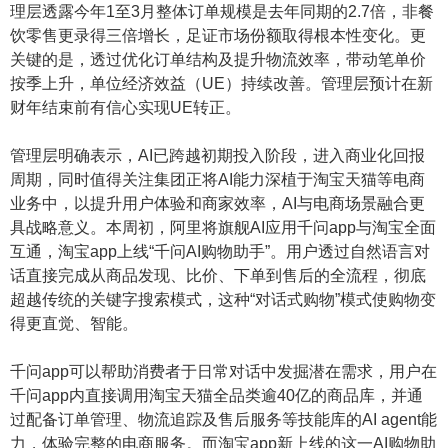
理层透露今年1至3月整体订单规模是去年同期的2.7倍，非餐
饮零售更录得三倍增长，足证市场份额取得根本性变化。更
关键的是，透过优化订单结构及提升物流效率，带动笔单价
按季上升，单位经济效益（UE）持续改善。管理层预计在新
财年结束前有信心实现UE转正。
管理层明确表示，AI已跨越初期投入阶段，进入商业化回报
周期，同时值得关注集团正将AI能力深植于淘宝天猫等电商
业务中，以提升用户体验和商家效率，AI与电商场景融合更
具战略意义。本周初，阿里将旗舰AI应用千问app与淘宝全面
互通，淘宝app上线“千问AI购物助手”。用户透过自然语言对
话直接完成从商品发现、比价、下单到售后的全流程，彻底
超越传统的关键字搜索模式，这种“对话式购物”模式使购物变
得更直觉、智能。
千问app可以帮助消费者于日常对话中发掘潜在需求，用户在
千问app内直接调用淘宝天猫全品类逾40亿的商品库，并通
过配备订单管理、物流追踪及售后服务等技能库的AI agent能
力，体验完整的电商服务。而淘宝app新上线的这一AI购物助