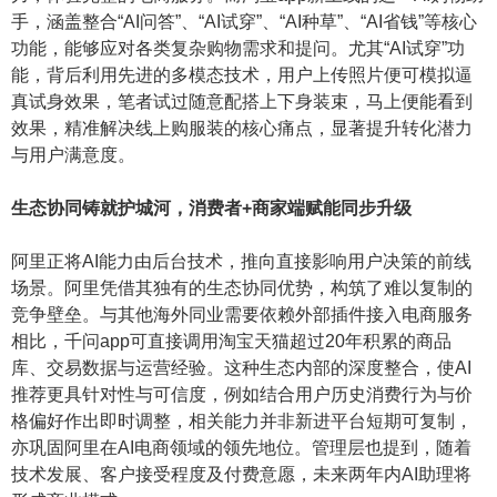
手，涵盖整合“AI问答”、“AI试穿”、“AI种草”、“AI省钱”等核心
功能，能够应对各类复杂购物需求和提问。尤其“AI试穿”功
能，背后利用先进的多模态技术，用户上传照片便可模拟逼
真试身效果，笔者试过随意配搭上下身装束，马上便能看到
效果，精准解决线上购服装的核心痛点，显著提升转化潜力
与用户满意度。
生态协同铸就护城河，消费者+商家端赋能同步升级
阿里正将AI能力由后台技术，推向直接影响用户决策的前线
场景。阿里凭借其独有的生态协同优势，构筑了难以复制的
竞争壁垒。与其他海外同业需要依赖外部插件接入电商服务
相比，千问app可直接调用淘宝天猫超过20年积累的商品
库、交易数据与运营经验。这种生态内部的深度整合，使AI
推荐更具针对性与可信度，例如结合用户历史消费行为与价
格偏好作出即时调整，相关能力并非新进平台短期可复制，
亦巩固阿里在AI电商领域的领先地位。管理层也提到，随着
技术发展、客户接受程度及付费意愿，未来两年内AI助理将