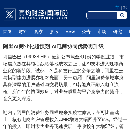
简
|
繁
首页
财经
观察
参考
ESG
公告
市场
研究
阿里AI商业化超预期 AI电商协同优势再升级
阿里巴巴（09988.HK）最新公布截至3月份的季度业绩，市
场焦点放在其核心战略落地成效之上，让AI技术进入规模商
业化的新阶段。诚然，AI是科技行业的必争之地，阿里在云
与模型能力进展亦相对亮丽；另一边厢，阿里消费领域本身
具备深厚的用户基础与交易场景，AI若能真正融入电商流
程，所产生的协同效应，对业务质量与平台竞争力的提升，
意义更为深远。
期内，阿里的消费业务同样迎来实质性修复，在可比基础
上，核心电商客户管理收入CMR增速大幅回升至8%。经过一
年的投入，即时零售业务飞速发展，季收按年大增57%，管