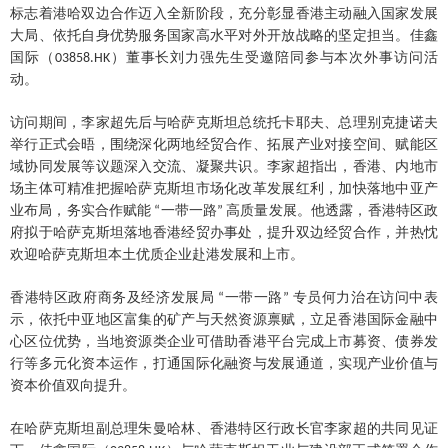
标志着港哈双边合作迈入全新阶段，充分彰显香港主动融入国家发展
大局、依托自身优势服务国家高水平对外开放战略的坚定担当。
佳鑫
国际（
）
董事长刘力强先生受邀陪同参与本次外事访问活
03858.HK
动。
访问期间，李家超先后与哈萨克斯坦总统托卡耶夫、总理别克捷诺夫
举行正式会晤，围绕深化两地经贸合作、拓展产业对接空间、赋能区
域协同发展等议题深入交流、凝聚共识。李家超指出，香港、内地市
场主体可精准把握哈萨克斯坦市场化改革发展红利，加快落地中亚产
业布局，务实合作赋能
一带一路
高质量发展。他透露，香港特区政
“
”
府拟于哈萨克斯坦落地香港经贸办事处，提升双边经贸合作，并热忱
欢迎哈萨克斯坦本土优质企业赴港发展和上市。
香港特区政府商务及经济发展局
一带一路
专员何力治在访问中表
“
”
示，依托中亚地区富集的矿产与天然资源禀赋，立足香港国际金融中
心区位优势，当地资源类企业可借助香港平台完成上市募资、债券发
行等多元化资本运作，打通国际化融资与发展通道，实现产业价值与
资本价值双向提升。
在哈萨克斯坦副总理朱曼哈林、香港特区行政长官李家超的共同见证