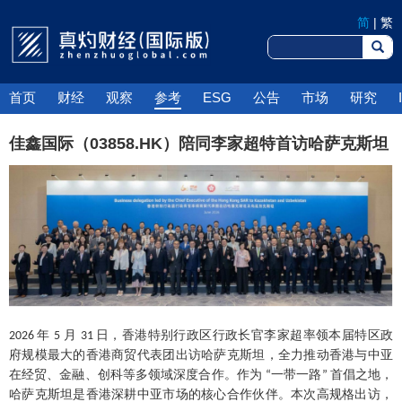
简
|
繁
首页
财经
观察
参考
ESG
公告
市场
研究
佳鑫国际（03858.HK）陪同李家超特首访哈萨克斯坦 ​
年
月
日，香港特别行政区行政长官李家超率领本届特区政
2026
5
31
府规模最大的香港商贸代表团出访哈萨克斯坦，全力推动香港与中亚
在经贸、金融、创科等多领域深度合作。作为
一带一路
首倡之地，
“
”
哈萨克斯坦是香港深耕中亚市场的核心合作伙伴。本次高规格出访，