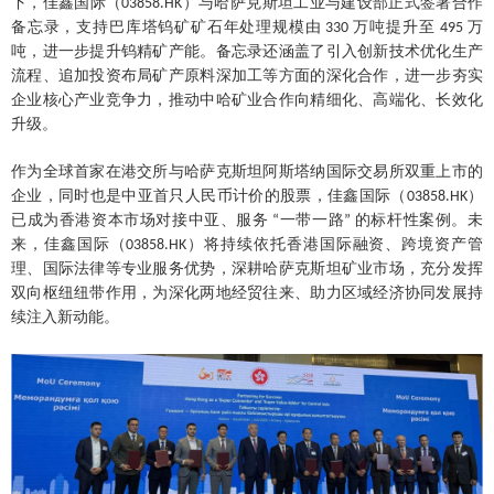
下，
佳鑫国际（
）
与哈萨克斯坦工业与建设部正式签署合作
03858.HK
备忘录，支持巴库塔钨矿矿石年处理规模由
万吨提升至
万
330
495
吨，进一步提升钨精矿产能。备忘录还涵盖了引入创新技术优化生产
流程、追加投资布局矿产原料深加工等方面的深化合作，进一步夯实
企业核心产业竞争力，推动中哈矿业合作向精细化、高端化、长效化
升级。
作为全球首家在港交所与哈萨克斯坦阿斯塔纳国际交易所双重上市的
企业，同时也是中亚首只人民币计价的股票，
佳鑫国际（
）
03858.HK
已成为香港资本市场对接中亚、服务
一带一路
的标杆性案例。未
“
”
来，
佳鑫国际（
）
将持续依托香港国际融资、跨境资产管
03858.HK
理、国际法律等专业服务优势，深耕哈萨克斯坦矿业市场，充分发挥
双向枢纽纽带作用，为深化两地经贸往来、助力区域经济协同发展持
续注入新动能。