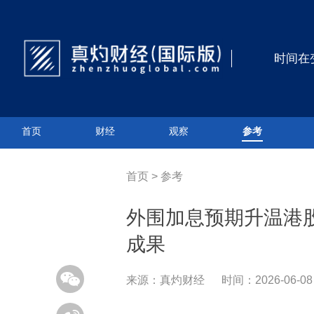
时间在
首页
财经
观察
参考
首页
>
参考
外围加息预期升温港
成果
来源：真灼财经
时间：2026-06-08 