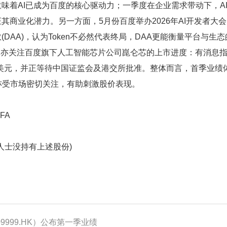
意味着AI已成为百度的核心驱动力；一季度在企业需求带动下，A
其商业化潜力。另一方面，5月份百度举办2026年AI开发者大
(DAA)，认为Token不必然代表终局，DAA更能衡量平台与生
市场亦关注百度旗下人工智能芯片公司崑仑芯的上市进度：有消息
亿美元，并正等待中国证监会及港交所批准。整体而言，首季业绩体
亦受市场密切关注，有助刺激股价表现。
FA
人士没持有上述股份)
999.HK）公布第一季业绩