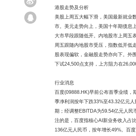
港股走势及分析
美股上周五大幅下滑，美国最新就业
市。美元走势向上，美国十年期债息上
大市早段跟随低开。内地股市上周五表
周五跟随内地股市受压，指数低开低走
股表现偏软，金融股走势亦向下。外
下试24,500点支持，上方阻力在26,0
行业消息
百度(09888.HK)早前公布首季业
季净利润按年下跌33%至43.32亿元
期；经调整EBITDA为59.54亿元人
注的是，百度指核心AI新业务收入占比
136亿元人民币，按年增长49%。百