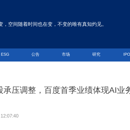
变，空间随着时间也在变，不变的唯有真知灼见。
ESG
公告
市场
研究
IP
股承压调整，百度首季业绩体现AI业
12:07:40