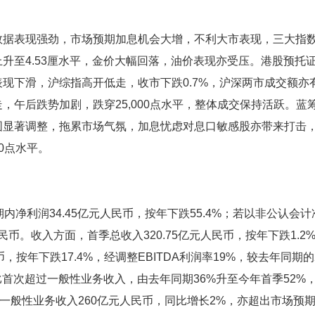
数据表现强劲，市场预期加息机会大增，不利大市表现，三大指
升至4.53厘水平，金价大幅回落，油价表现亦受压。港股预托
现下滑，沪综指高开低走，收市下跌0.7%，沪深两市成交额亦
，午后跌势加剧，跌穿25,000点水平，整体成交保持活跃。蓝
围显著调整，拖累市场气氛，加息忧虑对息口敏感股亦带来打击
00点水平。
绩，期内净利润34.45亿元人民币，按年下跌55.4%；若以非公认
人民币。收入方面，首季总收入320.75亿元人民币，按年下跌1.
民币，按年下跌17.4%，经调整EBITDA利润率19%，较去年同期
首次超过一般性业务收入，由去年同期36%升至今年首季52%，
度一般性业务收入260亿元人民币，同比增长2%，亦超出市场预