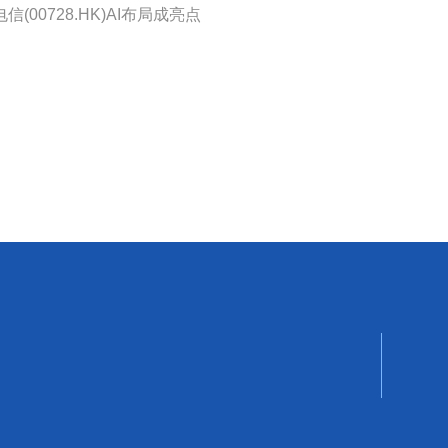
00728.HK)AI布局成亮点