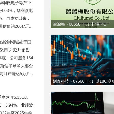
、华润微电子等产业
.03%，华润微电
8%。自成立以来，
溜溜梅（06658.HK）赴港IPO
公司估值约260亿元。
陷控制领域处于国
采用“外延片销售
年底，公司服务134
、斯达半导等头部企
目前月产能达5万片，
季度营收5.351亿
5%、3.94%。业绩波
2年至2025年前