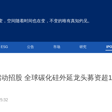
变，空间随着时间也在变，不变的唯有真知灼见。
ESG
公告
市场
研究
IP
启动招股 全球碳化硅外延龙头募资超1
5:32