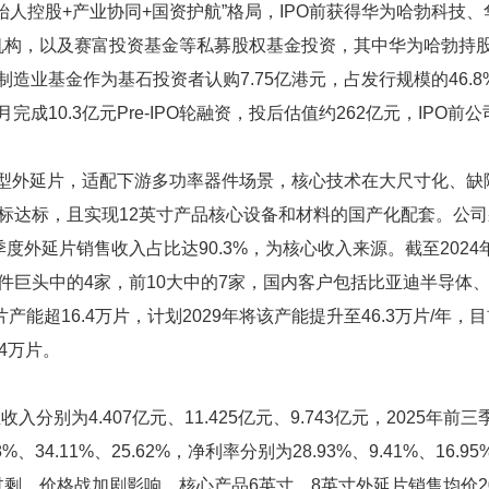
始人控股+产业协同+国资护航”格局，IPO前获得华为哈勃科技
构，以及赛富投资基金等私募股权基金投资，其中华为哈勃持股4
进制造业基金作为基石投资者认购7.75亿港元，占发行规模的46.
月完成10.3亿元Pre-IPO轮融资，投后估值约262亿元，IPO前
P型外延片，适配下游多功率器件场景，核心技术在大尺寸化、缺
标达标，且实现12英寸产品核心设备和材料的国产化配套。公司
季度外延片销售收入占比达90.3%，为核心收入来源。截至2024
件巨头中的4家，前10大中的7家，国内客户包括比亚迪半导体
产能超16.4万片，计划2029年将该产能提升至46.3万片/年，
.4万片。
入分别为4.407亿元、11.425亿元、9.743亿元，2025年前三
、34.11%、25.62%，净利率分别为28.93%、9.41%、16.9
、价格战加剧影响，核心产品6英寸、8英寸外延片销售均价202