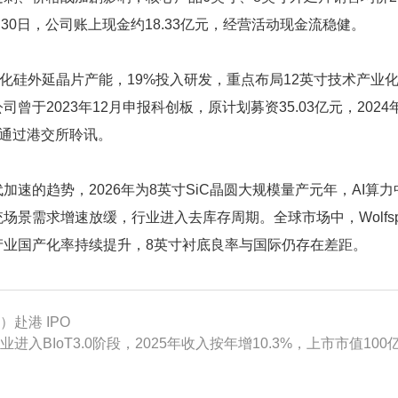
月30日，公司账上现金约18.33亿元，经营活动现金流稳健。
碳化硅外延晶片产能，19%投入研发，重点布局12英寸技术产业
曾于2023年12月申报科创板，原计划募资35.03亿元，202
3月通过港交所聆讯。
速的趋势，2026年为8英寸SiC晶圆大规模量产元年，AI算
景需求增速放缓，行业进入去库存周期。全球市场中，Wolfsp
产业国产化率持续提升，8英寸衬底良率与国际仍存在差距。
）赴港 IPO
业进入BIoT3.0阶段，2025年收入按年增10.3%，上市市值100